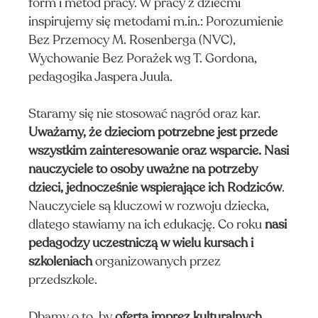
form i metod pracy. W pracy z dziećmi
inspirujemy się metodami m.in.: Porozumienie
Bez Przemocy M. Rosenberga (NVC),
Wychowanie Bez Porażek wg T. Gordona,
pedagogika Jaspera Juula.
Staramy się nie stosować nagród oraz kar.
Uważamy, że dzieciom potrzebne jest przede
DNI
wszystkim zainteresowanie oraz wsparcie. Nasi
CA
nauczyciele to osoby uważne na potrzeby
dzieci, jednocześnie wspierające ich Rodziców
.
Nauczyciele są kluczowi w rozwoju dziecka,
dlatego stawiamy na ich edukację. Co roku
nasi
pedagodzy uczestniczą w wielu kursach i
szkoleniach
organizowanych przez
przedszkole.
Dbamy o to, by
oferta imprez kulturalnych