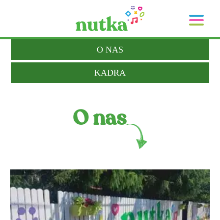
O NAS
KADRA
O nas
NA
NA