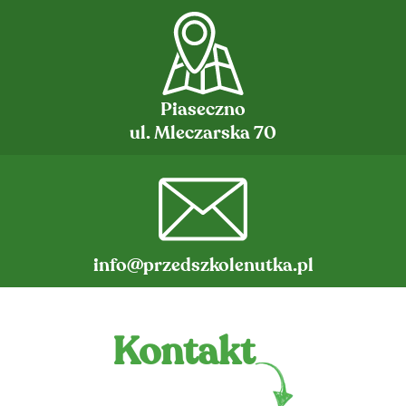
A I
CJE
Piaseczno
ul. Mleczarska 70
info@przedszkolenutka.pl
Kontakt